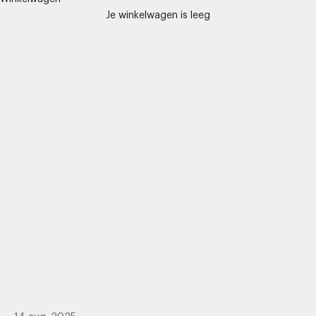
Grote powerbank: altijd en overal
Je winkelwagen is leeg
genoeg energie