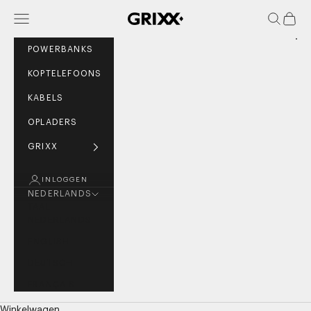
Naar inhoud
MENU
ZOEKEN
WINK
GRIXX
POWERBANKS
KOPTELEFOONS
KABELS
OPLADERS
GRIXX
INLOGGEN
NEDERLANDS
TAAL
NEDERLANDS
ENGLISH
DEUTSCH
FRANÇAIS
Winkelwagen